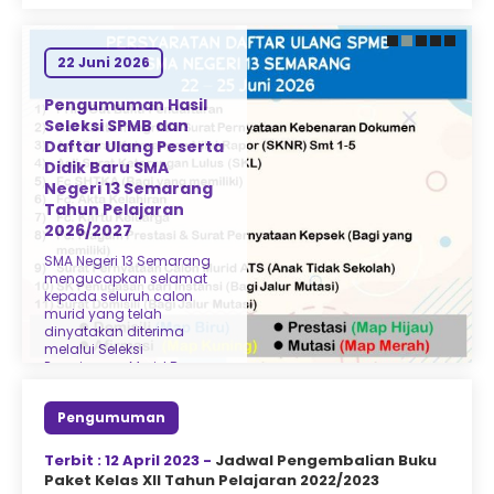
22 Juni 2026
25 Mei 2026
Pengumuman Hasil
PENERIMAAN MURID
Seleksi SPMB dan
BARU SMA NEGERI 13
Daftar Ulang Peserta
SEMARANG TAHUN
Didik Baru SMA
AJARAN 2026/2027
Negeri 13 Semarang
SMA Negeri 13 Semarang
Tahun Pelajaran
membuka Sistem
2026/2027
Penerimaan Murid Baru
(SPMB) Tahun Ajaran
SMA Negeri 13 Semarang
2026/2027 secara daring
mengucapkan selamat
melalui laman resmi SPMB
kepada seluruh calon
Provinsi Jawa Tengah.
murid yang telah
Seluruh calon murid
dinyatakan diterima
diharapkan mengikuti
melalui Seleksi
tahapan pendaftaran
Penerimaan Murid Baru
sesuai jadwal yang telah
(SPMB) Tahun Pelajaran
ditentukan serta
2026/2027. Bagi peserta
menyiapkan dokumen
Pengumuman
yang lolos seleksi,
persyaratan secara
diwajibkan untuk
lengkap...
melaksanakan daftar
Terbit : 12 April 2023 -
Jadwal Pengembalian Buku
ulang sesuai jadwal dan
Paket Kelas XII Tahun Pelajaran 2022/2023
ketentuan yang telah