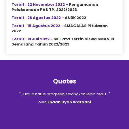
ditetapkan..
Terbit : 22 November 2022 -
Pengumuman
Pelaksanaan PAS TP. 2022/2023
Terbit : 28 Agustus 2022 -
ANBK 2022
Terbit : 15 Agustus 2022 -
SMAGALAS Pitulasan
2022
Terbit : 13 Juli 2022 -
SK Tata Tertib Siswa SMAN 13
Semarang Tahun 2022/2023
Quotes
"...Hidup harus progresif, selangkah lebih maju..."
uk
t
oleh
Endah Dyah Wardani
"