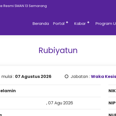
e Resmi SMAN 13 Semarang
Beranda
Portal
Kabar
Program U
Rubiyatun
 mulai :
07 Agustus 2026
Jabatan :
Waka Kesi
Kelamin
NIK
, 07 Agu 2026
NIP
a
NU