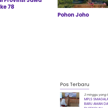
di Provinsi Jawa
ke 78
Pohon Joho
Pos Terbaru
2 minggu yang l
MPLS SMAGALA
BARU AMAN D