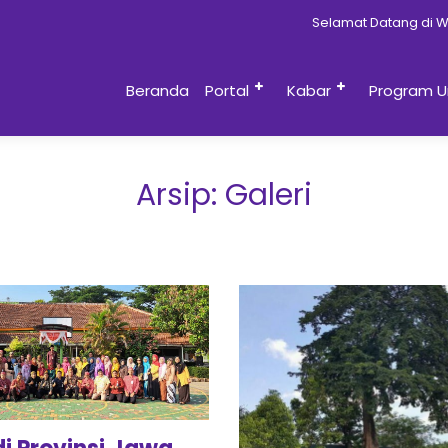
Selamat Datang di Web
Beranda
Portal
Kabar
Program U
Arsip:
Galeri