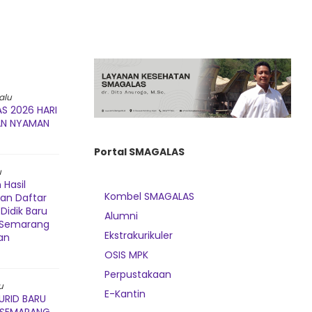
alu
S 2026 HARI
AN NYAMAN
Portal SMAGALAS
u
Hasil
Kombel SMAGALAS
dan Daftar
Didik Baru
Alumni
3 Semarang
Ekstrakurikuler
an
OSIS MPK
Perpustakaan
u
E-Kantin
URID BARU