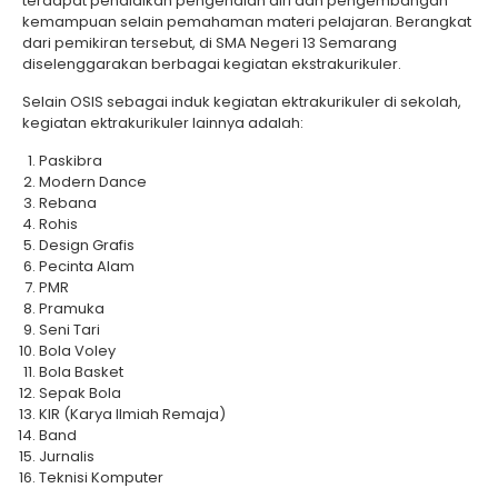
terdapat pendidikan pengenalan diri dan pengembangan
kemampuan selain pemahaman materi pelajaran. Berangkat
dari pemikiran tersebut, di SMA Negeri 13 Semarang
diselenggarakan berbagai kegiatan ekstrakurikuler.
Selain OSIS sebagai induk kegiatan ektrakurikuler di sekolah,
kegiatan ektrakurikuler lainnya adalah:
Paskibra
Modern Dance
Rebana
Rohis
Design Grafis
Pecinta Alam
PMR
Pramuka
Seni Tari
Bola Voley
Bola Basket
Sepak Bola
KIR (Karya Ilmiah Remaja)
Band
Jurnalis
Teknisi Komputer