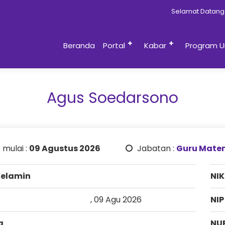
Selamat Datang d
Beranda
Portal
Kabar
Program U
Agus Soedarsono
 mulai :
09 Agustus 2026
Jabatan :
Guru Mate
Kelamin
NIK
, 09 Agu 2026
NIP
a
NU