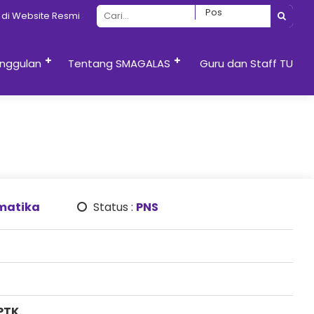
i Website Resmi SMAN 13 Semarang
nggulan
Tentang SMAGALAS
Guru dan Staff TU
matika
Status :
PNS
PTK