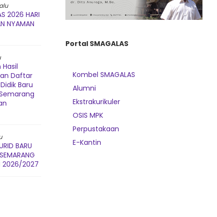
alu
S 2026 HARI
AN NYAMAN
Portal SMAGALAS
u
Hasil
Kombel SMAGALAS
dan Daftar
Didik Baru
Alumni
3 Semarang
Ekstrakurikuler
an
OSIS MPK
Perpustakaan
u
E-Kantin
URID BARU
3 SEMARANG
 2026/2027