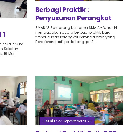
Berbagi Praktik :
Penyusunan Perangkat
3
Pembelajaran Yang
SMAN 13 Semarang bersama SMA Al-Azhar 14
mengadakan acara berbagi praktik baik
 1
Berdiferensiasi oleh SMA
“Penyusunan Perangkat Pembelajaran yang
Al-Azhar 14
Berdiferensiasi” pada tanggal 8..
tudi tiru ke
n Sekolah
 16 Mei..
Terbit
: 27 September 2023