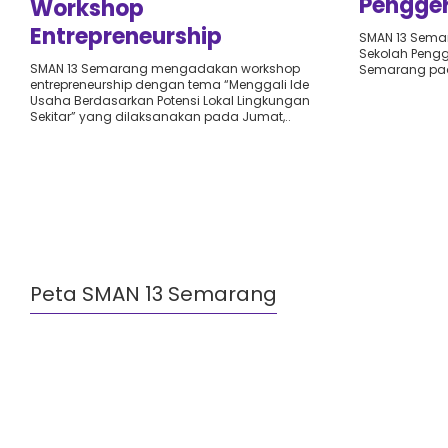
Pengger
Workshop
Semara
Entrepreneurship
SMAN 13 Sema
Sekolah Pengg
Kewirausahaan dalam
SMAN 13 Semarang mengadakan workshop
Semarang pada
entrepreneurship dengan tema “Menggali Ide
Rangka P5 Kelas XI Fase F
Usaha Berdasarkan Potensi Lokal Lingkungan
SMAN 13 Semarang
Sekitar” yang dilaksanakan pada Jumat,..
Peta SMAN 13 Semarang