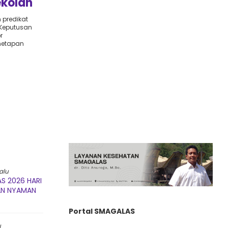
ekolah
an 3
predikat
 Keputusan
r
netapan
alu
S 2026 HARI
AN NYAMAN
Portal SMAGALAS
u