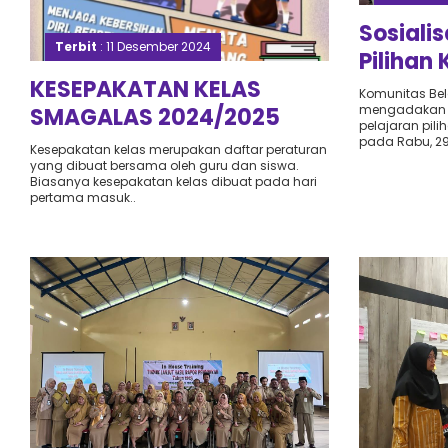
Sosiali
Terbit
: 11 Desember 2024
Pilihan
KESEPAKATAN KELAS
(Nasion
Komunitas Bel
mengadakan a
SMAGALAS 2024/2025
Semara
pelajaran pili
pada Rabu, 29 
Kesepakatan kelas merupakan daftar peraturan
yang dibuat bersama oleh guru dan siswa.
Biasanya kesepakatan kelas dibuat pada hari
pertama masuk..