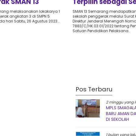
Terpilih sebagai S
ak SMAN 13
Penggerak Angkat
ng
SMAN 13 Semarang mendapatkan 
rang melaksanakan lokakarya 1
sekolah penggerak melalui Surat
erak angkatan 3 di SMPN 5
Direktur Jenderal Menengah Nomo
 hari Sabtu, 26 Agustus 2023...
7883/C/HK.03.01/2022 tentang Pe
Satuan Pendidikan Pelaksana..
Pos Terbaru
2 minggu yang l
MPLS SMAGALA
BARU AMAN D
DI SEKOLAH
1 bulan yang lal