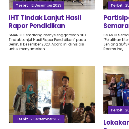
Terbit
: 12 Desember 2023
Terbit
: 2
IHT Tindak Lanjut Hasil
Partisi
Rapor Pendidikan
Semara
Pelatiha
SMAN 13 Semarang menyelenggarakan “IHT
SMAN 13 Semar
Tindak Lanjut Hasil Rapor Pendidikan” pada
“Pelatihan Lit
Numera
Senin, 11 Desember 2023. Acara ini diinisiasi
Jenjang SD/SM
Tahun 
untuk menyamakan..
Rooms Inc,..
Terbit
: 2
Terbit
: 2 September 2023
Lokakar