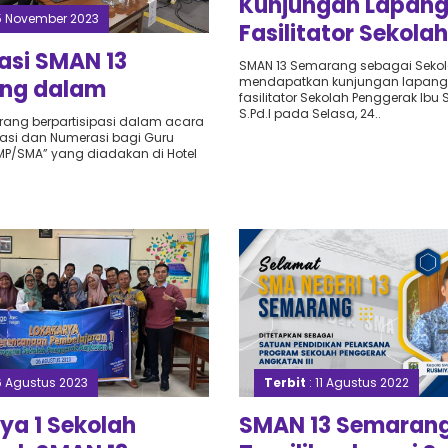
Kunjungan Lapan
5 November 2023
Fasilitator Sekolah
Penggerak Tahun 
pasi SMAN 13
SMAN 13 Semarang sebagai Seko
mendapatkan kunjungan lapang
ng dalam
fasilitator Sekolah Penggerak Ibu 
n Literasi
S.Pd.I pada Selasa, 24..
ang berpartisipasi dalam acara
erasi dan Numerasi bagi Guru
si BBGP Jateng
P/SMA” yang diadakan di Hotel
2023
Terbit
: 11 Agustus 2022
6 Agustus 2023
SMAN 13 Semaran
ya 1 Sekolah