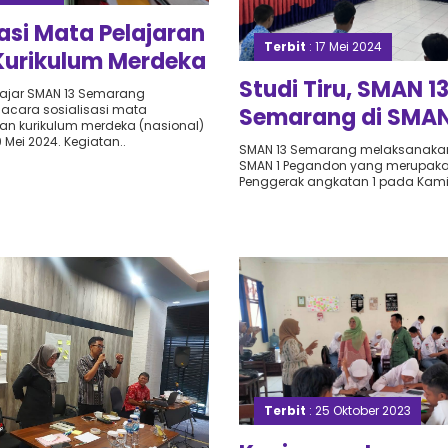
sasi Mata Pelajaran
Terbit
: 17 Mei 2024
 Kurikulum Merdeka
Studi Tiru, SMAN 1
al) SMAN 13
ajar SMAN 13 Semarang
cara sosialisasi mata
Semarang di SMAN
ng
han kurikulum merdeka (nasional)
Pegandon
Mei 2024. Kegiatan..
SMAN 13 Semarang melaksanakan s
SMAN 1 Pegandon yang merupaka
Penggerak angkatan 1 pada Kamis,
Terbit
: 25 Oktober 2023