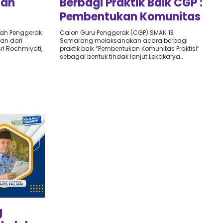
gan
Berbagi Praktik Baik CGP :
Pembentukan Komunitas
2023
Praktisi SMAN 13
lah Penggerak
Calon Guru Penggerak (CGP) SMAN 13
an dari
Semarang melaksanakan acara berbagi
Semarang
Sri Rochmiyati,
praktik baik “Pembentukan Komunitas Praktisi”
sebagai bentuk tindak lanjut Lokakarya..
g