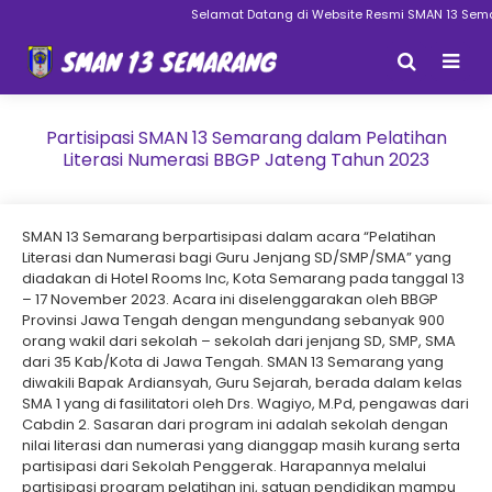
Selamat Datang di Website Resmi SMAN 13 Semaran
Partisipasi SMAN 13 Semarang dalam Pelatihan
Literasi Numerasi BBGP Jateng Tahun 2023
SMAN 13 Semarang berpartisipasi dalam acara “Pelatihan
Literasi dan Numerasi bagi Guru Jenjang SD/SMP/SMA” yang
diadakan di Hotel Rooms Inc, Kota Semarang pada tanggal 13
– 17 November 2023. Acara ini diselenggarakan oleh BBGP
Provinsi Jawa Tengah dengan mengundang sebanyak 900
orang wakil dari sekolah – sekolah dari jenjang SD, SMP, SMA
dari 35 Kab/Kota di Jawa Tengah. SMAN 13 Semarang yang
diwakili Bapak Ardiansyah, Guru Sejarah, berada dalam kelas
SMA 1 yang di fasilitatori oleh Drs. Wagiyo, M.Pd, pengawas dari
Cabdin 2. Sasaran dari program ini adalah sekolah dengan
nilai literasi dan numerasi yang dianggap masih kurang serta
partisipasi dari Sekolah Penggerak. Harapannya melalui
partisipasi program pelatihan ini, satuan pendidikan mampu