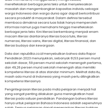
merefleksikan berbagai jenis teks untuk menyelesaikan
masalah dan mengembangkan kapasitas individu sebagai
warga Indonesia dan warga dunia agar dapat berkontribusi
secara produktif di masyarakat. Dalam definisi tersebut
membaca dimaknai secara luas tidak hanya memperoleh
informasi namun juga memahami hingga merefleksikan
berbagai jenis teks. Kini literasi berkembang menjadi enam
macam literasi diantaranya literasi baca tulis, literasi
numerasi, literasi sains, literasi digital, literasi finansial, dan
literasi budaya dan kewargaan.
Data dari
republika.co.id
menyebutkan bahwa data Rapor
Pendidikan 2023 menunjukkan, sebanyak 61,53 persen murid
sekolah dasar, 59 persen murid sekolah menengah pertama,
dan 49,26 persen murid sekolah menengah atas memiliki
kompetensi literasi di atas standar minimum. Melihat data itu,
masih ada murid di Indonesia yang masih perlu ditingkatkan
kompetensi literasinya.
Pengintegrasian literasi pada mata pelajaran menjadi hal
yang sangat penting dilakukan guna meningkatkan hasil
literasi pada satuan pendidikan. Pandangan bahwa literasi
hanya untuk pelajaran Bahasa Indonesia adalah sepenuhnya
salah. Semua pelajaran dapat menerapkan literasi bahkan