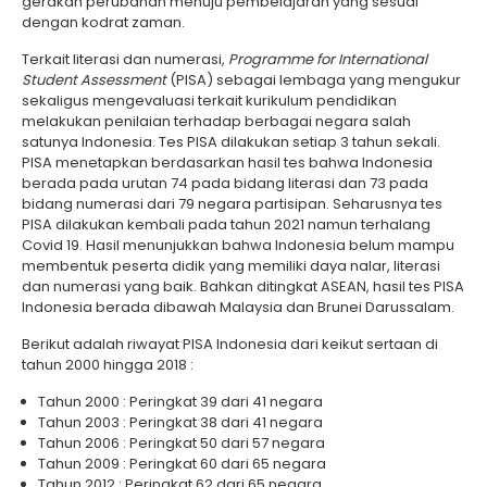
gerakan perubahan menuju pembelajaran yang sesuai
dengan kodrat zaman.
Terkait literasi dan numerasi,
Programme for International
Student Assessment
(PISA) sebagai lembaga yang mengukur
sekaligus mengevaluasi terkait kurikulum pendidikan
melakukan penilaian terhadap berbagai negara salah
satunya Indonesia. Tes PISA dilakukan setiap 3 tahun sekali.
PISA menetapkan berdasarkan hasil tes bahwa Indonesia
berada pada urutan 74 pada bidang literasi dan 73 pada
bidang numerasi dari 79 negara partisipan. Seharusnya tes
PISA dilakukan kembali pada tahun 2021 namun terhalang
Covid 19. Hasil menunjukkan bahwa Indonesia belum mampu
membentuk peserta didik yang memiliki daya nalar, literasi
dan numerasi yang baik. Bahkan ditingkat ASEAN, hasil tes PISA
Indonesia berada dibawah Malaysia dan Brunei Darussalam.
Berikut adalah riwayat PISA Indonesia dari keikut sertaan di
tahun 2000 hingga 2018 :
Tahun 2000 : Peringkat 39 dari 41 negara
Tahun 2003 : Peringkat 38 dari 41 negara
Tahun 2006 : Peringkat 50 dari 57 negara
Tahun 2009 : Peringkat 60 dari 65 negara
Tahun 2012 : Peringkat 62 dari 65 negara