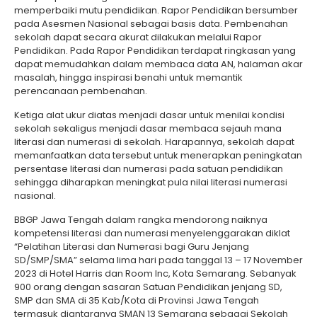
memperbaiki mutu pendidikan. Rapor Pendidikan bersumber
pada Asesmen Nasional sebagai basis data. Pembenahan
sekolah dapat secara akurat dilakukan melalui Rapor
Pendidikan. Pada Rapor Pendidikan terdapat ringkasan yang
dapat memudahkan dalam membaca data AN, halaman akar
masalah, hingga inspirasi benahi untuk memantik
perencanaan pembenahan.
Ketiga alat ukur diatas menjadi dasar untuk menilai kondisi
sekolah sekaligus menjadi dasar membaca sejauh mana
literasi dan numerasi di sekolah. Harapannya, sekolah dapat
memanfaatkan data tersebut untuk menerapkan peningkatan
persentase literasi dan numerasi pada satuan pendidikan
sehingga diharapkan meningkat pula nilai literasi numerasi
nasional.
BBGP Jawa Tengah dalam rangka mendorong naiknya
kompetensi literasi dan numerasi menyelenggarakan diklat
“Pelatihan Literasi dan Numerasi bagi Guru Jenjang
SD/SMP/SMA” selama lima hari pada tanggal 13 – 17 November
2023 di Hotel Harris dan Room Inc, Kota Semarang. Sebanyak
900 orang dengan sasaran Satuan Pendidikan jenjang SD,
SMP dan SMA di 35 Kab/Kota di Provinsi Jawa Tengah
termasuk diantaranya SMAN 13 Semarang sebagai Sekolah