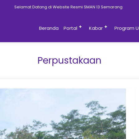
t Datang di Website Resmi SMAN 13 Semarang
Beranda
Portal
Kabar
Program U
Perpustakaan