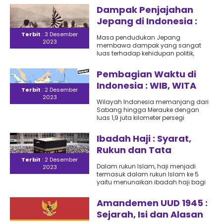
menjadi..
Dampak Penjajahan
Jepang di Indonesia :
Bidang Politik, Ekonomi
Terbit
: 3 Desember
Masa pendudukan Jepang
2023
dan Sosial Budaya
membawa dampak yang sangat
luas terhadap kehidupan politik,
ekonomi dan sosial budaya bangsa
Indonesia. Berikut adalah
Pembagian Waktu di
penjelasannya..
Indonesia : WIB, WITA
Terbit
: 2 Desember
dan WIT
2023
Wilayah Indonesia memanjang dari
Sabang hingga Merauke dengan
luas 1,9 juta kilometer persegi
tentunya memiliki waktu yang
berbeda antar daerah...
Ibadah Haji : Syarat,
Rukun dan Tata
Caranya
Terbit
: 2 Desember
Dalam rukun Islam, haji menjadi
2023
termasuk dalam rukun Islam ke 5
yaitu menunaikan ibadah haji bagi
yang mampu. Pengertian mampu..
Amandemen UUD 1945 :
Sejarah, Isi dan Alasan