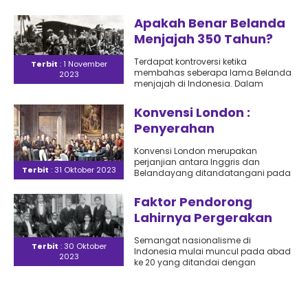
Selatan dalam menghadapi VOC
dari tahun 1666 hingga..
Apakah Benar Belanda
Menjajah 350 Tahun?
Terdapat kontroversi ketika
Terbit
: 1 November
membahas seberapa lama Belanda
2023
menjajah di Indonesia. Dalam
pelajaran sejarah dijelaskan bahwa
Belanda menjajah Indonesia selama
Konvensi London :
350..
Penyerahan
Kedaulatan Jajahan
Konvensi London merupakan
Indonesia dari Inggris
perjanjian antara Inggris dan
Terbit
: 31 Oktober 2023
ke Hindia Belanda
Belandayang ditandatangani pada
13 Agustus 1814 di London yang
menyatakan bahwa Inggris
Faktor Pendorong
mengembalikan..
Lahirnya Pergerakan
Nasionalis Indonesia
Semangat nasionalisme di
Terbit
: 30 Oktober
Indonesia mulai muncul pada abad
2023
ke 20 yang ditandai dengan
munculnya organisasi – organisasi
pergerakan nasional. Masa..