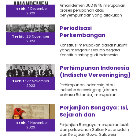
Pengubahan Undang –
Amandemen UUD 1945 merupakan
Undang
Terbit
: 1 Desember
proses perubahan atau
2023
penyempurnaan yang dilakukan
terhadap Undang – Undang Dasar
1945 (UUD 1945) yang merupakan..
Periodisasi
Perkembangan
Terbit
: 26 November
Konstitusi di Indonesia :
2023
Konstitusi merupakan dasar hukum
Sejarah dari 1945
yang mengatur sebuah negara.
hingga Sekarang
Konstitus tertinggi di Indonesia
adalah UUD 1945. Selama tahun 1945
hingga sekarang,..
Perhimpunan Indonesia
(Indische Vereeninging)
: Sejarah, Gerakan dan
Terbit
: 22 November
Perhimpunan Indonesia atau
2023
Keanggotaan
Indische Vereeninging (dalam
bahasa Belanda) merupakan
organisasi yang tidak hanya berdiri
di Indonesia melainkan di negeri
Perjanjian Bongaya : Isi,
Belanda...
Sejarah dan
Dampaknya
Terbit
: 1 November
Perjanjian Bongaya merupakan bukti
2023
dari perlawanan Sultan Hasanuddin
dari Kerajaan Gowa, Sulawesi