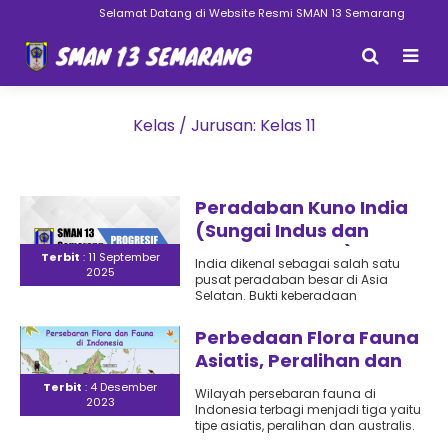
Selamat Datang di Website Resmi SMAN 13 Semarang
Kelas / Jurusan:
Kelas 11
Peradaban Kuno India
(Sungai Indus dan
Sungai Gangga)
Terbit
: 11 September
India dikenal sebagai salah satu
2025
pusat peradaban besar di Asia
Selatan. Bukti keberadaan
peradaban kuno di wilayah ini sudah
tercatat..
Perbedaan Flora Fauna
Asiatis, Peralihan dan
Autralis : Karakteristik,
Terbit
: 4 Desember
Wilayah persebaran fauna di
2023
Wilayah Persebaran
Indonesia terbagi menjadi tiga yaitu
dan Contohnya
tipe asiatis, peralihan dan australis.
Sedangkan flora di Indonesia terbagi