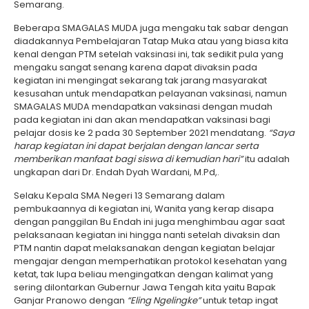
Semarang.
Beberapa SMAGALAS MUDA juga mengaku tak sabar dengan
diadakannya Pembelajaran Tatap Muka atau yang biasa kita
kenal dengan PTM setelah vaksinasi ini, tak sedikit pula yang
mengaku sangat senang karena dapat divaksin pada
kegiatan ini mengingat sekarang tak jarang masyarakat
kesusahan untuk mendapatkan pelayanan vaksinasi, namun
SMAGALAS MUDA mendapatkan vaksinasi dengan mudah
pada kegiatan ini dan akan mendapatkan vaksinasi bagi
pelajar dosis ke 2 pada 30 September 2021 mendatang.
“Saya
harap kegiatan ini dapat berjalan dengan lancar serta
memberikan manfaat bagi siswa di kemudian hari”
itu adalah
ungkapan dari Dr. Endah Dyah Wardani, M.Pd,.
Selaku Kepala SMA Negeri 13 Semarang dalam
pembukaannya di kegiatan ini, Wanita yang kerap disapa
dengan panggilan Bu Endah ini juga menghimbau agar saat
pelaksanaan kegiatan ini hingga nanti setelah divaksin dan
PTM nantin dapat melaksanakan dengan kegiatan belajar
mengajar dengan memperhatikan protokol kesehatan yang
ketat, tak lupa beliau mengingatkan dengan kalimat yang
sering dilontarkan Gubernur Jawa Tengah kita yaitu Bapak
Ganjar Pranowo dengan
“Eling Ngelingke”
untuk tetap ingat