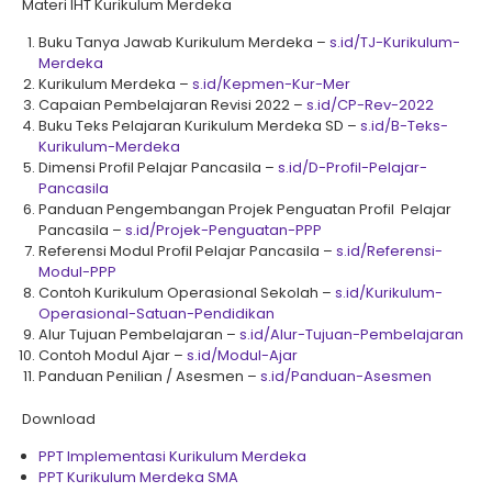
Materi IHT Kurikulum Merdeka
Buku Tanya Jawab Kurikulum Merdeka –
s.id/TJ-Kurikulum-
Merdeka
Kurikulum Merdeka –
s.id/Kepmen-Kur-Mer
Capaian Pembelajaran Revisi 2022 –
s.id/CP-Rev-2022
Buku Teks Pelajaran Kurikulum Merdeka SD –
s.id/B-Teks-
Kurikulum-Merdeka
Dimensi Profil Pelajar Pancasila –
s.id/D-Profil-Pelajar-
Pancasila
Panduan Pengembangan Projek Penguatan Profil Pelajar
Pancasila –
s.id/Projek-Penguatan-PPP
Referensi Modul Profil Pelajar Pancasila –
s.id/Referensi-
Modul-PPP
Contoh Kurikulum Operasional Sekolah –
s.id/Kurikulum-
Operasional-Satuan-Pendidikan
Alur Tujuan Pembelajaran –
s.id/Alur-Tujuan-Pembelajaran
Contoh Modul Ajar –
s.id/Modul-Ajar
Panduan Penilian / Asesmen –
s.id/Panduan-Asesmen
Download
PPT Implementasi Kurikulum Merdeka
PPT Kurikulum Merdeka SMA