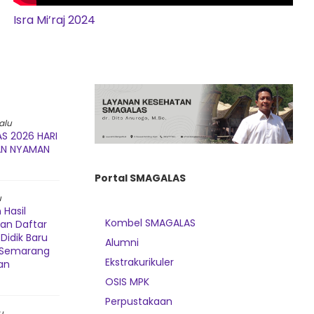
Isra Mi’raj 2024
alu
S 2026 HARI
AN NYAMAN
Portal SMAGALAS
u
Hasil
Kombel SMAGALAS
dan Daftar
Didik Baru
Alumni
3 Semarang
Ekstrakurikuler
an
OSIS MPK
Perpustakaan
u