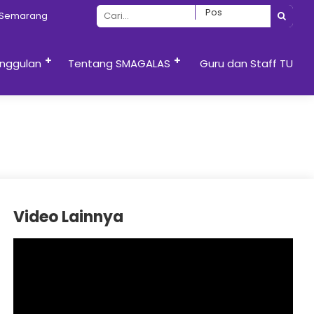
emarang
nggulan
Tentang SMAGALAS
Guru dan Staff TU
Video Lainnya