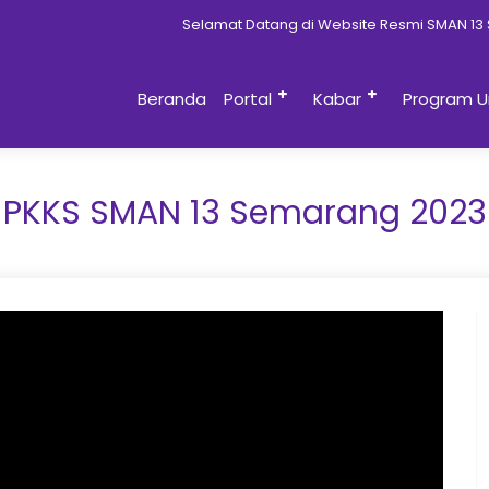
Selamat Datang di Website Resmi SMAN 13 S
Beranda
Portal
Kabar
Program U
PKKS SMAN 13 Semarang 2023