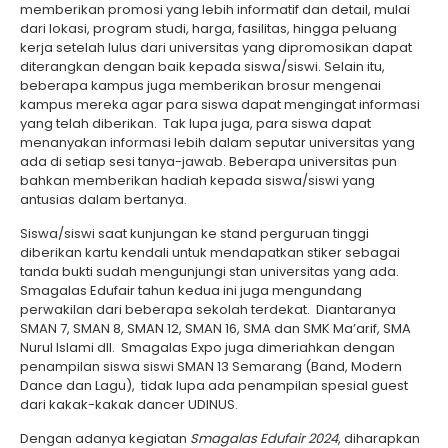
memberikan promosi yang lebih informatif dan detail, mulai
dari lokasi, program studi, harga, fasilitas, hingga peluang
kerja setelah lulus dari universitas yang dipromosikan dapat
diterangkan dengan baik kepada siswa/siswi. Selain itu,
beberapa kampus juga memberikan brosur mengenai
kampus mereka agar para siswa dapat mengingat informasi
yang telah diberikan. Tak lupa juga, para siswa dapat
menanyakan informasi lebih dalam seputar universitas yang
ada di setiap sesi tanya-jawab. Beberapa universitas pun
bahkan memberikan hadiah kepada siswa/siswi yang
antusias dalam bertanya.
Siswa/siswi saat kunjungan ke stand perguruan tinggi
diberikan kartu kendali untuk mendapatkan stiker sebagai
tanda bukti sudah mengunjungi stan universitas yang ada.
Smagalas Edufair tahun kedua ini juga mengundang
perwakilan dari beberapa sekolah terdekat. Diantaranya
SMAN 7, SMAN 8, SMAN 12, SMAN 16, SMA dan SMK Ma’arif, SMA
Nurul Islami dll. Smagalas Expo juga dimeriahkan dengan
penampilan siswa siswi SMAN 13 Semarang (Band, Modern
Dance dan Lagu), tidak lupa ada penampilan spesial guest
dari kakak-kakak dancer UDINUS.
Dengan adanya kegiatan
Smagalas Edufair 2024
, diharapkan