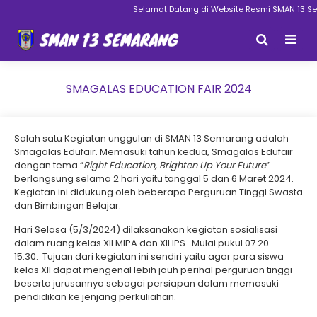
Selamat Datang di Website Resmi SMAN 13 Semar
SMAGALAS EDUCATION FAIR 2024
Salah satu Kegiatan unggulan di SMAN 13 Semarang adalah
Smagalas Edufair. Memasuki tahun kedua, Smagalas Edufair
dengan tema “
Right Education, Brighten Up Your Future
”
berlangsung selama 2 hari yaitu tanggal 5 dan 6 Maret 2024.
Kegiatan ini didukung oleh beberapa Perguruan Tinggi Swasta
dan Bimbingan Belajar.
Hari Selasa (5/3/2024) dilaksanakan kegiatan sosialisasi
dalam ruang kelas XII MIPA dan XII IPS. Mulai pukul 07.20 –
15.30. Tujuan dari kegiatan ini sendiri yaitu agar para siswa
kelas XII dapat mengenal lebih jauh perihal perguruan tinggi
beserta jurusannya sebagai persiapan dalam memasuki
pendidikan ke jenjang perkuliahan.