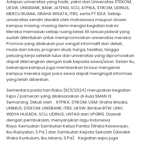
Adapun universitas yang hadir, yakni dari Universitas STEKOM,
UKSW, UNISBANK, BANK JATENG, SCU, ATPIKA, STIKOM, UDINUS,
MERCU BUANA, GRAHA WISATA, ITBS, serta PT IDEA. Setiap
universitas sendiri diwakili oleh mahasiswa maupun dosen
kampus masing-masing demi mengisi kegiatan kali ini.
Mereka memasuki setiap ruang kelas XII sesuai jadwal yang
sudah ditentukan untuk mempromosikan universitas mereka.
Promosi yang dilakukan pun sangat informatif dan detail,
mulai dari lokasi, program studi, harga, fasilitas, hingga
peluang kerja setelah lulus dari universitas yang dipromosikan
dapat diterangkan dengan baik kepada siswa/siswi. Selain itu,
beberapa kampus juga memberikan brosur mengenai
kampus mereka agar para siswa dapat mengingat informasi
yang telah diberikan.
Sementara pada hari Rabu (6/3/2024) merupakan kegiatan
Expo / pameran yang dilaksanakan di Aula SMAN 13
Semarang. Diikuti oleh : ATPIKA; ⁠STIKOM; ⁠USM; ⁠Graha Wisata;
⁠UNIMUS; ⁠STEKOM; ⁠UNISBANK; ⁠ITBS; ⁠UKSW; ⁠Bimbel BTW; ⁠UNIV.
WIDYA HUSADA; ⁠SCU; ⁠UDINUS, UNTAG dan UPGRIS. Diawali
dengan pembukaan, menyanyikan lagu Indonesia
Raya. Kemudian Sambutan Ketua Panitia (Waka Kesiswaan,
Ibu Rubiyatun, S.Pd.) dan Sambutan Kepala Sekolah (diwakili
Waka Kurikulum, Ibu Istiana, S.Pd). Kegiatan expo juga