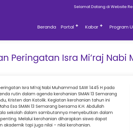
Selamat Datang di Website Resmi SMAN 1
Beranda
Portal
Kabar
Program U
an Peringatan Isra Mi’raj Na
ringatan Isra Mi’raj Nabi Muhammad SAW 1445 H pada
 agenda rutin dalam agenda kerohanian SMAN 13 Semarang
u, Kristen dan Katolik. Kegiatan kerohanian tahun ini
aha Esa SMAN 13 Semarang bersama K.H. Abdullah
u kepala sekolah dalam sambutannya menyebutkan dalam
 penting. Melalui kerohanian diharapkan siswa dapat
ademik tapi juga nilai – nilai kerohanian.