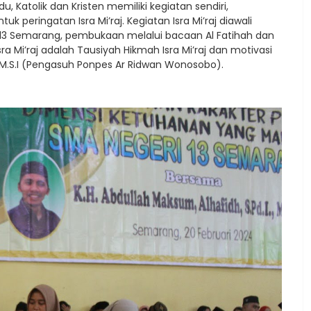
u, Katolik dan Kristen memiliki kegiatan sendiri,
 peringatan Isra Mi’raj. Kegiatan Isra Mi’raj diawali
13 Semarang, pembukaan melalui bacaan Al Fatihah dan
ra Mi’raj adalah Tausiyah Hikmah Isra Mi’raj dan motivasi
I, M.S.I (Pengasuh Ponpes Ar Ridwan Wonosobo).