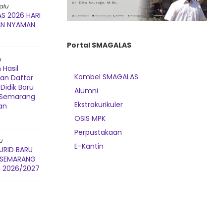
alu
S 2026 HARI
AN NYAMAN
Portal SMAGALAS
u
Hasil
Kombel SMAGALAS
dan Daftar
Didik Baru
Alumni
3 Semarang
Ekstrakurikuler
an
OSIS MPK
Perpustakaan
u
E-Kantin
URID BARU
3 SEMARANG
 2026/2027