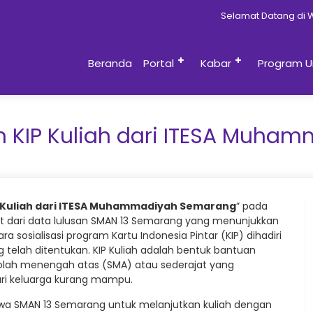
Selamat Datang di Website
Beranda
Portal
Kabar
Program U
am KIP Kuliah dari ITESA Muh
IP Kuliah dari ITESA Muhammadiyah Semarang
” pada
ut dari data lulusan SMAN 13 Semarang yang menunjukkan
 sosialisasi program Kartu Indonesia Pintar (KIP) dihadiri
ng telah ditentukan. KIP Kuliah adalah bentuk bantuan
olah menengah atas (SMA) atau sederajat yang
ari keluarga kurang mampu.
a SMAN 13 Semarang untuk melanjutkan kuliah dengan