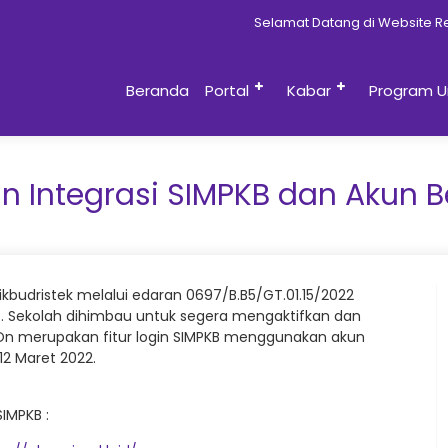
Selamat Datang di Website Resm
Beranda
Portal
Kabar
Program U
 Integrasi SIMPKB dan Akun Be
ikbudristek melalui edaran 0697/B.B5/GT.01.15/2022
KB. Sekolah dihimbau untuk segera mengaktifkan dan
n On merupakan fitur login SIMPKB menggunakan akun
 12 Maret 2022.
SIMPKB :