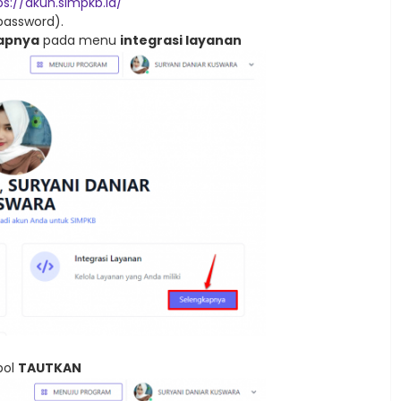
ps://akun.simpkb.id/
password).
apnya
pada menu
integrasi layanan
bol
TAUTKAN