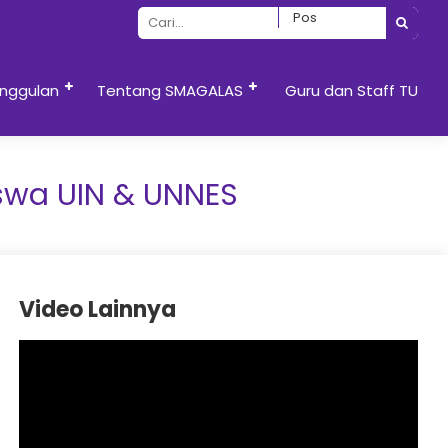
nggulan
Tentang SMAGALAS
Guru dan Staff TU
swa UIN & UNNES
Video Lainnya