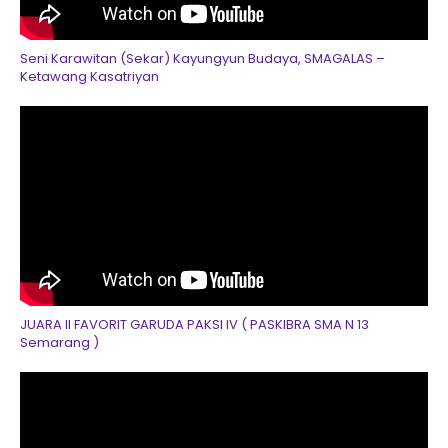
Seni Karawitan (Sekar) Kayungyun Budaya, SMAGALAS –
Ketawang Kasatriyan
JUARA II FAVORIT GARUDA PAKSI IV ( PASKIBRA SMA N 13
Semarang )