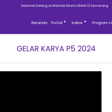
Selamat Datang di Website Resmi SMAN 13 Semarang
Beranda
Portal
Kabar
Program U
GELAR KARYA P5 2024