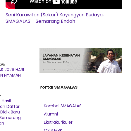
Seni Karawitan (Sekar) Kayungyun Budaya,
SMAGALAS – Semarang Endah
alu
S 2026 HARI
AN NYAMAN
Portal SMAGALAS
u
Hasil
Kombel SMAGALAS
dan Daftar
Didik Baru
Alumni
3 Semarang
Ekstrakurikuler
an
OSIS MPK