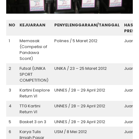
NO
KEJUARAAN
PENYELENGGARAAN/TANGGAL
HASIL
PREST
1
Memasak
Polines / 5 Maret 2012
Juara I
(Competisi of
Pandawa
Scont)
2
Futsal (UNIKA
UNIKA / 23 – 25 Maret 2012
Juara II
SPORT
COMPETITION)
3
Kartini Exsplore
UNNES / 28 – 29 April 2012
Juara I
Return VI
4
TTG Kartini
UNNES / 28 – 29 April 2012
Juara II
Return VI
5
Basket 3 on 3
UNNES / 28 – 29 April 2012
Juara II
6
Karya Tulis
USM / 8 Mei 2012
Juara II
Ilmiah Pasar