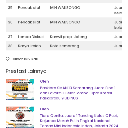
35
Pencak silat
IAIN WALISONGO
Juara II
kelas F
36
Pencak silat
IAIN WALISONGO
Juara II
kelas B
37
Lomba Diskusi
Kanwil prop. Jateng
Juara II
38
Karya Ilmiah
Kota semarang
Juara II
Dilihat 1612 kali
Prestasi Lainnya
Oleh :
Paskibra SMAN 13 Semarang Juara Bina 1
dan Favorit 3 Gelar Lomba Cipta Kreasi
Paskibraku 9 UDINUS
Oleh :
Tiara Qonita, Juara 1 Tanding Kelas C Putri,
Kejurnas Merah Putih Tingkat Nasional
Taman Mini Indonesia Indah, Jakarta 2024