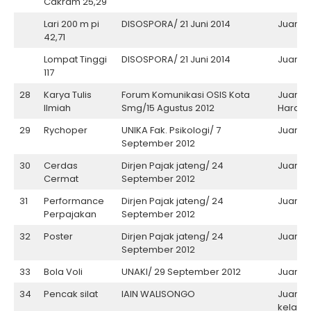
Cakram 25,29
Lari 200 m pi
DISOSPORA/ 21 Juni 2014
Juara II
42,71
Lompat Tinggi
DISOSPORA/ 21 Juni 2014
Juara II
117
28
Karya Tulis
Forum Komunikasi OSIS Kota
Juara
Ilmiah
Smg/15 Agustus 2012
Harapa
29
Rychoper
UNIKA Fak. Psikologi/ 7
Juara II
September 2012
30
Cerdas
Dirjen Pajak jateng/ 24
Juara I
Cermat
September 2012
31
Performance
Dirjen Pajak jateng/ 24
Juara I
Perpajakan
September 2012
32
Poster
Dirjen Pajak jateng/ 24
Juara II
September 2012
33
Bola Voli
UNAKI/ 29 September 2012
Juara II
34
Pencak silat
IAIN WALISONGO
Juara II
kelas G