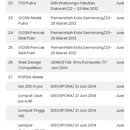
22
TTG Putra
IAIN Walisongo Fakultas
Juara II
Dakwah/22 – 23 Mei 2012
23
OOSN Atletik
Pemerintah Kota Semarang/23-
Juara II
Putra
25 Maret 2012
24
OOSN Pencak
Pemerintah Kota Semarang/23-
Juara II
Silat Putri
25 Maret 2012
25
OOSN Pencak
Pemerintah Kota Semarang/23-
Juara II
Silat Putri
25 Maret 2012
26
Web Design
UDINUS Fak. Ilmu Komputer /17
Juara II
Competition
Juni 2014
27
POPDA Atletik
lari 200 m pa
DISOSPORA/ 21 Juni 2014
Juara II
Lompat Jauh
DISOSPORA/ 21 Juni 2014
Juara II
pa 4,95
Lompat Tinggi
DISOSPORA/ 21 Juni 2014
Juara II
145
Lempar
DISOSPORA/ 21 Juni 2014
Juara II