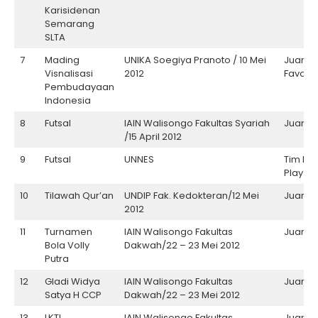
Karisidenan
Semarang
SLTA
7
Mading
UNIKA Soegiya Pranoto / 10 Mei
Juara
Visnalisasi
2012
Favorit
Pembudayaan
Indonesia
8
Futsal
IAIN Walisongo Fakultas Syariah
Juara II
/15 April 2012
9
Futsal
UNNES
Tim Fai
Play
10
Tilawah Qur’an
UNDIP Fak. Kedokteran/12 Mei
Juara I
2012
11
Turnamen
IAIN Walisongo Fakultas
Juara II
Bola Volly
Dakwah/22 – 23 Mei 2012
Putra
12
Gladi Widya
IAIN Walisongo Fakultas
Juara II
Satya H CCP
Dakwah/22 – 23 Mei 2012
13
LKTI
IAIN Walisongo Fakultas
Juara II