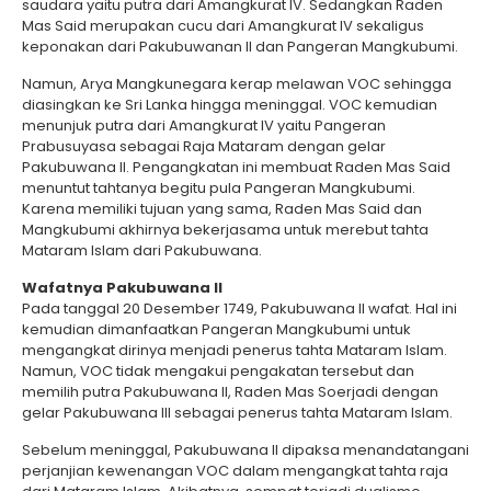
saudara yaitu putra dari Amangkurat IV. Sedangkan Raden
Mas Said merupakan cucu dari Amangkurat IV sekaligus
keponakan dari Pakubuwanan II dan Pangeran Mangkubumi.
Namun, Arya Mangkunegara kerap melawan VOC sehingga
diasingkan ke Sri Lanka hingga meninggal. VOC kemudian
menunjuk putra dari Amangkurat IV yaitu Pangeran
Prabusuyasa sebagai Raja Mataram dengan gelar
Pakubuwana II. Pengangkatan ini membuat Raden Mas Said
menuntut tahtanya begitu pula Pangeran Mangkubumi.
Karena memiliki tujuan yang sama, Raden Mas Said dan
Mangkubumi akhirnya bekerjasama untuk merebut tahta
Mataram Islam dari Pakubuwana.
Wafatnya Pakubuwana II
Pada tanggal 20 Desember 1749, Pakubuwana II wafat. Hal ini
kemudian dimanfaatkan Pangeran Mangkubumi untuk
mengangkat dirinya menjadi penerus tahta Mataram Islam.
Namun, VOC tidak mengakui pengakatan tersebut dan
memilih putra Pakubuwana II, Raden Mas Soerjadi dengan
gelar Pakubuwana III sebagai penerus tahta Mataram Islam.
Sebelum meninggal, Pakubuwana II dipaksa menandatangani
perjanjian kewenangan VOC dalam mengangkat tahta raja