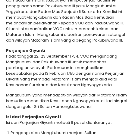
dari Mataram Islam. Akibatnya, sempat terjadi dualisme
penggunaan nama Pakubuwana III yaitu Mangkubumi di
Yogyakarta dan Raden Mas Soejadi di Surakarta. Kondisi ini
membuat Mangkubumi dan Raden Mas Said kemudian
melancarkan perlawanan kepada VOC dan Pakubuwana III.
Situasi ini dimanfaatkan VOC untuk memecah kekuasaan
Mataram Islam. Mangkubumi diberikan penawaran setengah
dari wilayah Mataram Islam yang dipegang Pakubuwana III.
Perjanjian Giyanti
Pada tanggal 22-23 September 1754, VOC mengundang
Mangkubumi dan Pakubuwana III untuk membahas
pembagian wilayah. Pertemuan ini menghasilkan
kesepakatan pada 13 Februari 1755 dengan nama Perjanjian
Giyanti yang membagi Mataram Islam menjadi dua yaitu
Kasunanan Surakarta dan Kasultanan Ngayogyakarta.
Mangkubumi yang mendapatkan wilayah dari Mataram Islam
kemudian mendirikan Kesultanan Ngayogyakarta Hadiningrat
dengan gelar Sri Sultan Hamengkubuwana I.
Isi dari Perjanjian Giyanti
Isi dari Perjanjian Giyanti meliputi 9 pasal diantaranya :
Pengangkatan Mangkubumi menjadi Sultan