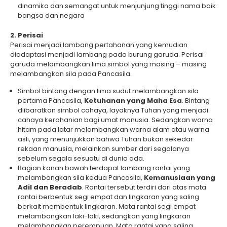
dinamika dan semangat untuk menjunjung tinggi nama baik
bangsa dan negara
2. Perisai
Perisai menjadi lambang pertahanan yang kemudian
diadaptasi menjadi lambang pada burung garuda. Perisai
garuda melambangkan lima simbol yang masing – masing
melambangkan sila pada Pancasila.
Simbol bintang dengan lima sudut melambangkan sila
pertama Pancasila,
Ketuhanan yang Maha Esa
. Bintang
diibaratkan simbol cahaya, layaknya Tuhan yang menjadi
cahaya kerohanian bagi umat manusia. Sedangkan warna
hitam pada latar melambangkan warna alam atau warna
asli, yang menunjukkan bahwa Tuhan bukan sekedar
rekaan manusia, melainkan sumber dari segalanya
sebelum segala sesuatu di dunia ada.
Bagian kanan bawah terdapat lambang rantai yang
melambangkan sila kedua Pancasila,
Kemanusiaan yang
Adil dan Beradab
. Rantai tersebut terdiri dari atas mata
rantai berbentuk segi empat dan lingkaran yang saling
berkait membentuk lingkaran. Mata rantai segi empat
melambangkan laki-laki, sedangkan yang lingkaran
melambangkan perempuan. Mata rantai yang saling