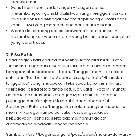
kemakmuran.
Garis hitam tebal pada tengah – tengah perisai
melambangkan garis khatulistiwa yang menggambarkan
lokasi Indonesia sebagai negara tropis yang dilintasi garis
khatulistiwa yang membentang dari timur ke barat.
Warna dasar ruang perisai berwarna hitam dan putih
melambangkan warna merah yang berarti berani dan putih
yang berarti suci.
3. Pita Putih
Pada bagian kaki garuda mencengkeram pita bertuliskan
“Bhinneka Tunggal Ika” berhuruf latin. Kata “Bhinneka” berarti
beragam atau berbeda – beda, “Tunggal” memiliki makna
satu, dan “Ika” berarti itu. Apabila dirangkai kata “Bhinneka
tunggal ika” yang merupakan teks Jawa kuno memiliki arti
“berbeda-beda tetapi tetap satu jua”. Kata – kata ini muncul
dalam Kitab Sutasoma karangan Mpu Tantular, seorang
pujangga dari Kerajaan Majapahit pada abad ke 14.
Semboyan Bhinneka Tunggal Ika melambangkan Indonesia
memiliki keragaman pulau, suku, ras, bangsa, adat,
kebudayaan, bahasa, serta agama, namun dapat
dipersatukan dibawah Bangsa Indonesia.
Sumber : https://bogorkab.go.id/post/detail/makna-dan-arti-