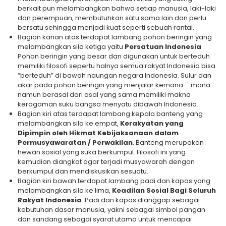
berkait pun melambangkan bahwa setiap manusia, laki-laki
dan perempuan, membutuhkan satu sama lain dan perlu
bersatu sehingga menjadi kuat seperti sebuah rantai.
Bagian kanan atas terdapat lambang pohon beringin yang
melambangkan sila ketiga yaitu
Persatuan Indonesia
.
Pohon beringin yang besar dan digunakan untuk berteduh
memiliki filosofi sepertu halnya semua rakyat Indonesia bisa
“berteduh” di bawah naungan negara Indonesia. Sulur dan
akar pada pohon beringin yang menjalar kemana – mana
namun berasal dari asal yang sama memiliki makna
keragaman suku bangsa menyatu dibawah Indonesia.
Bagian kiri atas terdapat lambang kepala banteng yang
melambangkan sila ke empat,
Kerakyatan yang
Dipimpin oleh Hikmat Kebijaksanaan dalam
Permusyawaratan / Perwakilan
. Banteng merupakan
hewan sosial yang suka berkumpul. Filosofi ini yang
kemudian diangkat agar terjadi musyawarah dengan
berkumpul dan mendiskusikan sesuatu.
Bagian kiri bawah terdapat lambang padi dan kapas yang
melambangkan sila ke lima,
Keadilan Sosial Bagi Seluruh
Rakyat Indonesia
. Padi dan kapas dianggap sebagai
kebutuhan dasar manusia, yakni sebagai simbol pangan
dan sandang sebagai syarat utama untuk mencapai