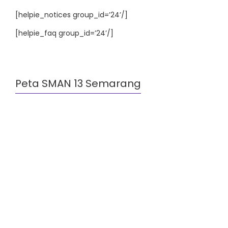
[helpie_notices group_id=’24’/]
[helpie_faq group_id=’24’/]
Peta SMAN 13 Semarang