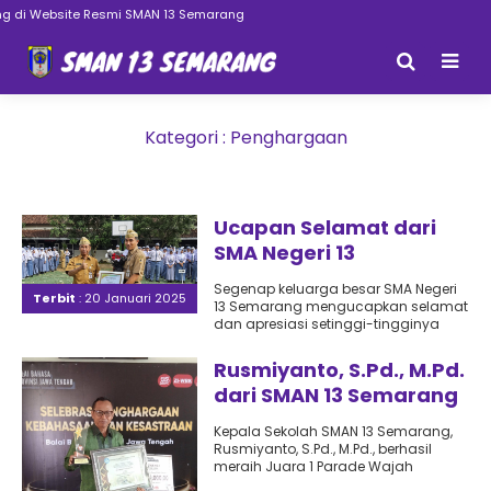
 di Website Resmi SMAN 13 Semarang
Kategori : Penghargaan
Ucapan Selamat dari
SMA Negeri 13
Semarang untuk Bapak
Segenap keluarga besar SMA Negeri
Dr. Widodo, S.Pd., M.Pd.
Terbit
: 20 Januari 2025
13 Semarang mengucapkan selamat
dan apresiasi setinggi-tingginya
kepada Bapak Dr. Widodo, S.Pd., M.Pd.,
atas pencapaian..
Rusmiyanto, S.Pd., M.Pd.
dari SMAN 13 Semarang
Raih Juara 1 Parade
Kepala Sekolah SMAN 13 Semarang,
Wajah Bahasa Ruang
Rusmiyanto, S.Pd., M.Pd., berhasil
Publik Sekolah
meraih Juara 1 Parade Wajah
Bahasa Ruang Publik Sekolah pada