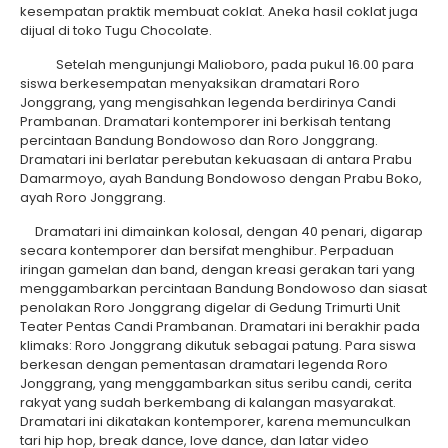
kesempatan praktik membuat coklat. Aneka hasil coklat juga
dijual di toko Tugu Chocolate.
Setelah mengunjungi Malioboro, pada pukul 16.00 para
siswa berkesempatan menyaksikan dramatari Roro
Jonggrang, yang mengisahkan legenda berdirinya Candi
Prambanan. Dramatari kontemporer ini berkisah tentang
percintaan Bandung Bondowoso dan Roro Jonggrang.
Dramatari ini berlatar perebutan kekuasaan di antara Prabu
Damarmoyo, ayah Bandung Bondowoso dengan Prabu Boko,
ayah Roro Jonggrang.
Dramatari ini dimainkan kolosal, dengan 40 penari, digarap
secara kontemporer dan bersifat menghibur. Perpaduan
iringan gamelan dan band, dengan kreasi gerakan tari yang
menggambarkan percintaan Bandung Bondowoso dan siasat
penolakan Roro Jonggrang digelar di Gedung Trimurti Unit
Teater Pentas Candi Prambanan. Dramatari ini berakhir pada
klimaks: Roro Jonggrang dikutuk sebagai patung. Para siswa
berkesan dengan pementasan dramatari legenda Roro
Jonggrang, yang menggambarkan situs seribu candi, cerita
rakyat yang sudah berkembang di kalangan masyarakat.
Dramatari ini dikatakan kontemporer, karena memunculkan
tari hip hop, break dance, love dance, dan latar video