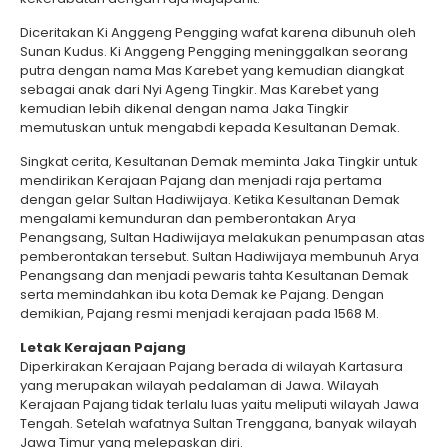
Diceritakan Ki Anggeng Pengging wafat karena dibunuh oleh
Sunan Kudus. Ki Anggeng Pengging meninggalkan seorang
putra dengan nama Mas Karebet yang kemudian diangkat
sebagai anak dari Nyi Ageng Tingkir. Mas Karebet yang
kemudian lebih dikenal dengan nama Jaka Tingkir
memutuskan untuk mengabdi kepada Kesultanan Demak.
Singkat cerita, Kesultanan Demak meminta Jaka Tingkir untuk
mendirikan Kerajaan Pajang dan menjadi raja pertama
dengan gelar Sultan Hadiwijaya. Ketika Kesultanan Demak
mengalami kemunduran dan pemberontakan Arya
Penangsang, Sultan Hadiwijaya melakukan penumpasan atas
pemberontakan tersebut. Sultan Hadiwijaya membunuh Arya
Penangsang dan menjadi pewaris tahta Kesultanan Demak
serta memindahkan ibu kota Demak ke Pajang. Dengan
demikian, Pajang resmi menjadi kerajaan pada 1568 M.
Letak Kerajaan Pajang
Diperkirakan Kerajaan Pajang berada di wilayah Kartasura
yang merupakan wilayah pedalaman di Jawa. Wilayah
Kerajaan Pajang tidak terlalu luas yaitu meliputi wilayah Jawa
Tengah. Setelah wafatnya Sultan Trenggana, banyak wilayah
Jawa Timur yang melepaskan diri.