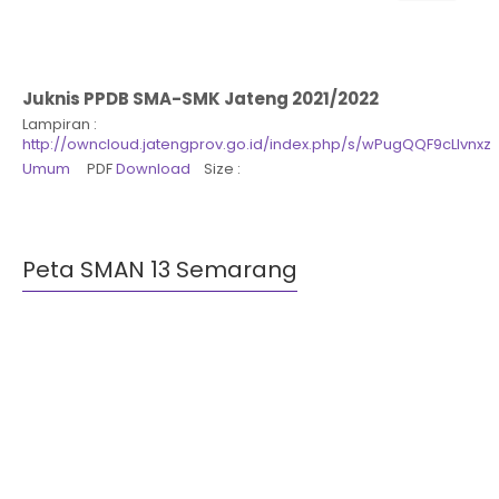
Juknis PPDB SMA-SMK Jateng 2021/2022
Lampiran :
http://owncloud.jatengprov.go.id/index.php/s/wPugQQF9cLlvnxz
Umum
PDF
Download
Size :
Peta SMAN 13 Semarang