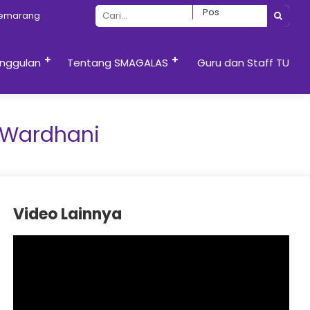
arang
nggulan
Tentang SMAGALAS
Guru dan Staff TU
 Wardhani
Video Lainnya