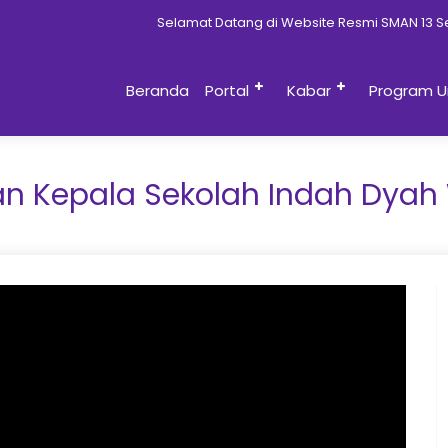
Selamat Datang di Website Resmi SMAN 13 Sem
Beranda
Portal
Kabar
Program U
an Kepala Sekolah Indah Dyah