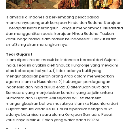
Islamisasi di Indonesia berkembang pesat pasca
menurunnya pengaruh kerajaan Hindu dan Buddha. Kerajaan
– kerajaan Islam berangsur – angsur mendominasi Nusantara
dan menggantikan posisi kerajaan Hindu Buddha. Taukah
kamu bagaimana Islam masuk ke Indonesia? Berikut ini tim
sma13smg akan merangkumnya.
Teor Gujarat
Islam diperkirakan masuk ke Indonesia berasal dari Gujarat,
India. Teori ini diyakini oleh Snouck Hurgronje yang meyakini
atas beberapa hal yaitu; 1) tidak adanya bukti yang
mengungkapkan peran orang Arab dalam menyebarkan
agama Islam ke Nusantara; 2) hubungan perdagangan
Indonesia dan India cukup erat; 3) ditemukan bukti dari
Sumatera yang menjelaskan koneksi yang terjalin antara
Sumatera dan Gujarat. Ahli sejarah W.F. Stutterheim
mengungkapkan bahwa masuknya Islam ke Nusantara dari
Gujarat dimulai abad ke 13. Hal ini diperkuat dengan bukti
adanya batu nisan para ulama Kerajaan Samudra Pasai,
khususnya Malik Al-Saleh yang wafat pada 1297 M.