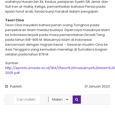
wafatnya Husain bin Ali. Kedua, pelajaran Syekh Siti Jenar dan
Sufi Iran al-Hallaj. Ketiga, pemanfaatan bahasa Persia pada
ejaan huruf arab, tanda bunyi harakat dalam pengajian.
Teori Cina
Teori Cina meyakini bahwa peran orang Tionghoa pada
penyebaran Islam melalui budaya. Dipercaya masuknya Islam
ke Indonesia terjadi pada masa pemerintahan Dinasti Tang
pada tahun 618-905 M. Masuknya Islam di Indonesia
bersamaan dengan migrasi besar – besaran muslim Cina ke
Asia Tenggara yang kemudian menetap di Sumatera bagian
selatan pada tahun 879 M.
Sumber :
http://eprints.umsida.ac.id/184/1/teori%20masuknya%20islam%
2005.pdf
Publish
31 Januari 2023