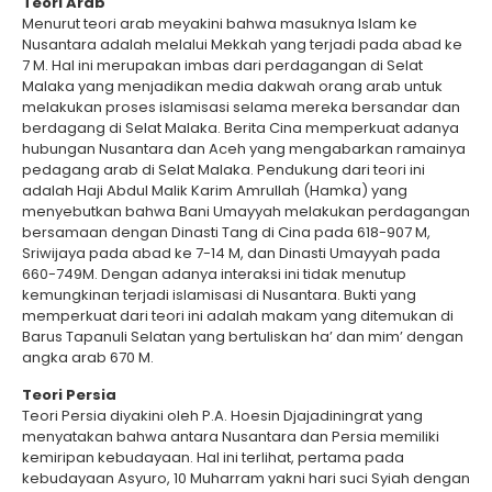
Teori Arab
Menurut teori arab meyakini bahwa masuknya Islam ke
Nusantara adalah melalui Mekkah yang terjadi pada abad ke
7 M. Hal ini merupakan imbas dari perdagangan di Selat
Malaka yang menjadikan media dakwah orang arab untuk
melakukan proses islamisasi selama mereka bersandar dan
berdagang di Selat Malaka. Berita Cina memperkuat adanya
hubungan Nusantara dan Aceh yang mengabarkan ramainya
pedagang arab di Selat Malaka. Pendukung dari teori ini
adalah Haji Abdul Malik Karim Amrullah (Hamka) yang
menyebutkan bahwa Bani Umayyah melakukan perdagangan
bersamaan dengan Dinasti Tang di Cina pada 618-907 M,
Sriwijaya pada abad ke 7-14 M, dan Dinasti Umayyah pada
660-749M. Dengan adanya interaksi ini tidak menutup
kemungkinan terjadi islamisasi di Nusantara. Bukti yang
memperkuat dari teori ini adalah makam yang ditemukan di
Barus Tapanuli Selatan yang bertuliskan ha’ dan mim’ dengan
angka arab 670 M.
Teori Persia
Teori Persia diyakini oleh P.A. Hoesin Djajadiningrat yang
menyatakan bahwa antara Nusantara dan Persia memiliki
kemiripan kebudayaan. Hal ini terlihat, pertama pada
kebudayaan Asyuro, 10 Muharram yakni hari suci Syiah dengan