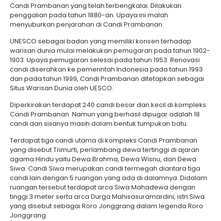
Candi Prambanan yang telah terbengkalai. Dilakukan
penggalian pada tahun 1880-an. Upaya ini malah
menyuburkan penjarahan di Candi Prambanan.
UNESCO sebagai badan yang memiliki konsen terhadap
warisan dunia mulai melakukan pemugaran pada tahun 1902-
1903. Upaya pemugaran selesai pada tahun 1953. Renovasi
candi diserahkan ke pemerintah Indonesia pada tahun 1993
dan pada tahun 1999, Candi Prambanan ditetapkan sebagai
Situs Warisan Dunia oleh UESCO.
Diperkirakan terdapat 240 candi besar dan kecil di kompleks
Candi Prambanan. Namun yang berhasil dipugar adalah 18
candi dan sisanya masih dalam bentuk tumpukan batu.
Terdapat tiga candi utama di kompleks Candi Prambanan
yang disebut Trimurti, perlambang dewa tertinggi di ajaran
agama Hindu yaitu Dewa Brahma, Dewa Wisnu, dan Dewa
Siwa. Candi Siwa merupakan candi termegah diantara tiga
candi lain dengan 5 ruangan yang ada di dalamnya. Didalam
ruangan tersebut terdapat arca Siwa Mahadewa dengan
tinggi 3 meter serta arca Durga Mahisasuramardini, istri Siwa
yang disebut sebagai Roro Jonggrang dalam legenda Roro
Jonggrang.