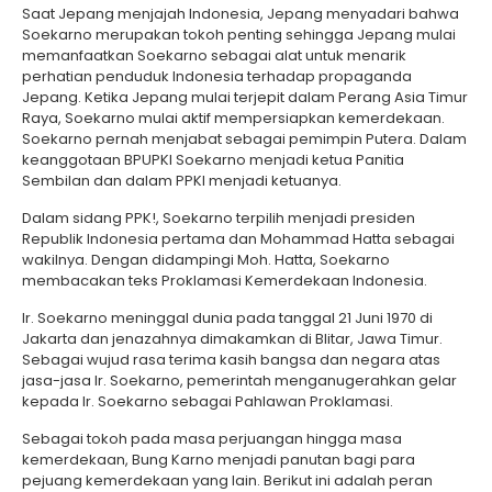
Saat Jepang menjajah Indonesia, Jepang menyadari bahwa
Soekarno merupakan tokoh penting sehingga Jepang mulai
memanfaatkan Soekarno sebagai alat untuk menarik
perhatian penduduk Indonesia terhadap propaganda
Jepang. Ketika Jepang mulai terjepit dalam Perang Asia Timur
Raya, Soekarno mulai aktif mempersiapkan kemerdekaan.
Soekarno pernah menjabat sebagai pemimpin Putera. Dalam
keanggotaan BPUPKI Soekarno menjadi ketua Panitia
Sembilan dan dalam PPKI menjadi ketuanya.
Dalam sidang PPK!, Soekarno terpilih menjadi presiden
Republik Indonesia pertama dan Mohammad Hatta sebagai
wakilnya. Dengan didampingi Moh. Hatta, Soekarno
membacakan teks Proklamasi Kemerdekaan Indonesia.
Ir. Soekarno meninggal dunia pada tanggal 21 Juni 1970 di
Jakarta dan jenazahnya dimakamkan di Blitar, Jawa Timur.
Sebagai wujud rasa terima kasih bangsa dan negara atas
jasa-jasa Ir. Soekarno, pemerintah menganugerahkan gelar
kepada Ir. Soekarno sebagai Pahlawan Proklamasi.
Sebagai tokoh pada masa perjuangan hingga masa
kemerdekaan, Bung Karno menjadi panutan bagi para
pejuang kemerdekaan yang lain. Berikut ini adalah peran