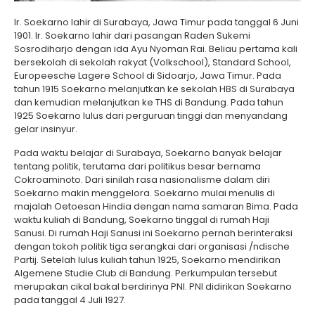
Ir. Soekarno lahir di Surabaya, Jawa Timur pada tanggal 6 Juni
1901. Ir. Soekarno lahir dari pasangan Raden Sukemi
Sosrodiharjo dengan ida Ayu Nyoman Rai. Beliau pertama kali
bersekolah di sekolah rakyat (Volkschool), Standard School,
Europeesche Lagere School di Sidoarjo, Jawa Timur. Pada
tahun 1915 Soekarno melanjutkan ke sekolah HBS di Surabaya
dan kemudian melanjutkan ke THS di Bandung. Pada tahun
1925 Soekarno lulus dari perguruan tinggi dan menyandang
gelar insinyur.
Pada waktu belajar di Surabaya, Soekarno banyak belajar
tentang politik, terutama dari politikus besar bernama
Cokroaminoto. Dari sinilah rasa nasionalisme dalam diri
Soekarno makin menggelora. Soekarno mulai menulis di
majalah Oetoesan Hindia dengan nama samaran Bima. Pada
waktu kuliah di Bandung, Soekarno tinggal di rumah Haji
Sanusi. Di rumah Haji Sanusi ini Soekarno pernah berinteraksi
dengan tokoh politik tiga serangkai dari organisasi /ndische
Partij. Setelah lulus kuliah tahun 1925, Soekarno mendirikan
Algemene Studie Club di Bandung. Perkumpulan tersebut
merupakan cikal bakal berdirinya PNI. PNI didirikan Soekarno
pada tanggal 4 Juli 1927.