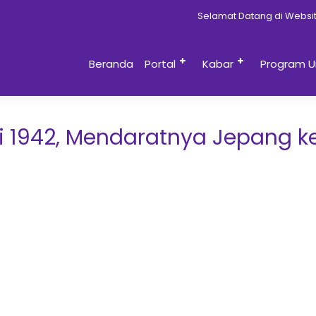
Selamat Datang di Website 
Beranda
Portal
Kabar
Program U
ri 1942, Mendaratnya Jepang k