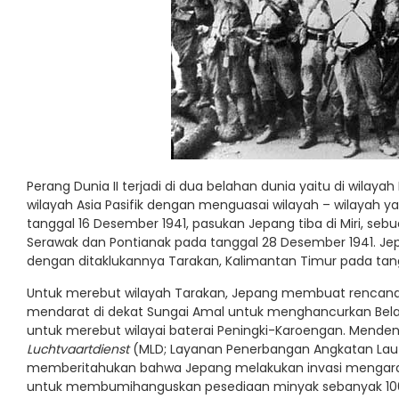
Perang Dunia II terjadi di dua belahan dunia yaitu di wilay
wilayah Asia Pasifik dengan menguasai wilayah – wilayah y
tanggal 16 Desember 1941, pasukan Jepang tiba di Miri, sebu
Serawak dan Pontianak pada tanggal 28 Desember 1941. Jep
dengan ditaklukannya Tarakan, Kalimantan Timur pada tangg
Untuk merebut wilayah Tarakan, Jepang membuat rencana p
mendarat di dekat Sungai Amal untuk menghancurkan Bela
untuk merebut wilayai baterai Peningki-Karoengan. Mendenga
Luchtvaartdienst
(MLD; Layanan Penerbangan Angkatan Laut 
memberitahukan bahwa Jepang melakukan invasi mengarah
untuk membumihanguskan pesediaan minyak sebanyak 100.0