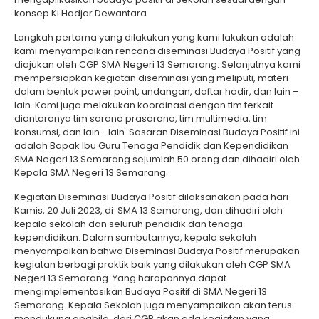
konsep Ki Hadjar Dewantara.
Langkah pertama yang dilakukan yang kami lakukan adalah
kami menyampaikan rencana diseminasi Budaya Positif yang
diajukan oleh CGP SMA Negeri 13 Semarang. Selanjutnya kami
mempersiapkan kegiatan diseminasi yang meliputi, materi
dalam bentuk power point, undangan, daftar hadir, dan lain –
lain. Kami juga melakukan koordinasi dengan tim terkait
diantaranya tim sarana prasarana, tim multimedia, tim
konsumsi, dan lain– lain. Sasaran Diseminasi Budaya Positif ini
adalah Bapak Ibu Guru Tenaga Pendidik dan Kependidikan
SMA Negeri 13 Semarang sejumlah 50 orang dan dihadiri oleh
Kepala SMA Negeri 13 Semarang.
Kegiatan Diseminasi Budaya Positif dilaksanakan pada hari
Kamis, 20 Juli 2023, di SMA 13 Semarang, dan dihadiri oleh
kepala sekolah dan seluruh pendidik dan tenaga
kependidikan. Dalam sambutannya, kepala sekolah
menyampaikan bahwa Diseminasi Budaya Positif merupakan
kegiatan berbagi praktik baik yang dilakukan oleh CGP SMA
Negeri 13 Semarang. Yang harapannya dapat
mengimplementasikan Budaya Positif di SMA Negeri 13
Semarang. Kepala Sekolah juga menyampaikan akan terus
mendukung apabila dari CGP akan ada kegiatan yang