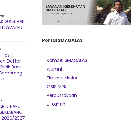
alu
S 2026 HARI
AN NYAMAN
Portal SMAGALAS
u
Hasil
Kombel SMAGALAS
dan Daftar
Didik Baru
Alumni
3 Semarang
Ekstrakurikuler
an
OSIS MPK
Perpustakaan
u
E-Kantin
URID BARU
3 SEMARANG
 2026/2027