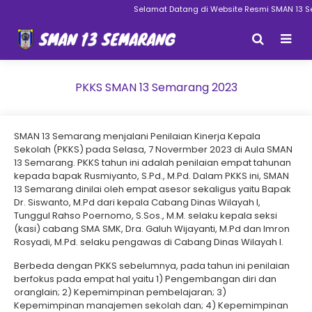
Selamat Datang di Website Resmi SMAN 13 Semar
PKKS SMAN 13 Semarang 2023
SMAN 13 Semarang menjalani Penilaian Kinerja Kepala
Sekolah (PKKS) pada Selasa, 7 Novermber 2023 di Aula SMAN
13 Semarang. PKKS tahun ini adalah penilaian empat tahunan
kepada bapak Rusmiyanto, S.Pd., M.Pd. Dalam PKKS ini, SMAN
13 Semarang dinilai oleh empat asesor sekaligus yaitu Bapak
Dr. Siswanto, M.Pd dari kepala Cabang Dinas Wilayah I,
Tunggul Rahso Poernomo, S.Sos., M.M. selaku kepala seksi
(kasi) cabang SMA SMK, Dra. Galuh Wijayanti, M.Pd dan Imron
Rosyadi, M.Pd. selaku pengawas di Cabang Dinas Wilayah I.
Berbeda dengan PKKS sebelumnya, pada tahun ini penilaian
berfokus pada empat hal yaitu 1) Pengembangan diri dan
oranglain; 2) Kepemimpinan pembelajaran; 3)
Kepemimpinan manajemen sekolah dan; 4) Kepemimpinan