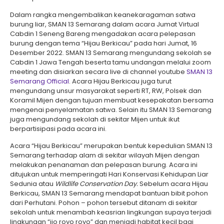
Dalam rangka mengembalikan keanekaragaman satwa
burung liar, SMAN 13 Semarang dalam acara Jumat Virtual
Cabdin 1 Seneng Bareng mengadakan acara pelepasan
burung dengan tema “Hijau Berkicau” pada hari Jumat, 16
Desember 2022. SMAN 13 Semarang mengundang sekolah se
Cabdin 1 Jawa Tengah beserta tamu undangan melalui zoom
meeting dan disiarkan secara live di channel youtube
SMAN 13
Semarang Official
. Acara Hijau Berkicau juga turut
mengundang unsur masyarakat seperti RT, RW, Polsek dan
Koramil Mijen dengan tujuan membuat kesepakatan bersama
mengenai penyelamatan satwa. Selain itu SMAN 13 Semarang
juga mengundang sekolah di sekitar Mijen untuk ikut
berpartisipasi pada acara ini.
Acara “Hijau Berkicau” merupakan bentuk kepedulian SMAN 13
Semarang terhadap alam di sekitar wilayah Mijen dengan
melakukan penanaman dan pelepasan burung. Acara ini
ditujukan untuk memperingati Hari Konservasi Kehidupan Liar
Sedunia atau
Wildlife Conservation Day.
Sebelum acara Hijau
Berkicau, SMAN 13 Semarang mendapat bantuan bibit pohon
dari Perhutani. Pohon – pohon tersebut ditanam di sekitar
sekolah untuk menambah keasrian lingkungan supaya terjadi
lingkungan “ijo royo royo” dan menjadi habitat kecil bagi