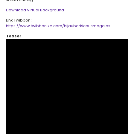
Download Virtual Background
Link Twibbon :
https://www.twibbonize.com/hijauberkicausmagalas
Teaser