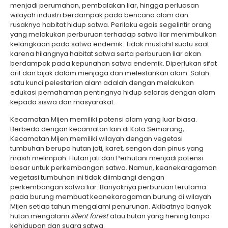
menjadi perumahan, pembalakan liar, hingga perluasan
wilayah industri berdampak pada bencana alam dan
rusaknya habitat hidup satwa. Perilaku egois segelintir orang
yang melakukan perburuan terhadap satwa liar menimbulkan
kelangkaan pada satwa endemik. Tidak mustahil suatu saat
karena hilangnya habitat satwa serta perburuan liar akan
berdampak pada kepunahan satwa endemik. Diperlukan sifat
arif dan bijak dalam menjaga dan melestarikan alam. Salah
satu kunci pelestarian alam adalah dengan melakukan
edukasi pemahaman pentingnya hidup selaras dengan alam
kepada siswa dan masyarakat.
Kecamatan Mijen memiliki potensi alam yang luar biasa.
Berbeda dengan kecamatan lain di Kota Semarang,
Kecamatan Mijen memiliki wilayah dengan vegetasi
tumbuhan berupa hutan jati, karet, sengon dan pinus yang
masih melimpah. Hutan jati dari Perhutani menjadi potensi
besar untuk perkembangan satwa. Namun, keanekaragaman
vegetasi tumbuhan ini tidak diimbangi dengan
perkembangan satwa liar. Banyaknya perburuan terutama
pada burung membuat keanekaragaman burung di wilayah
Mijen setiap tahun mengalami penurunan. Akibatnya banyak
hutan mengalami
silent forest
atau hutan yang hening tanpa
kehidupan dan suara satwa.