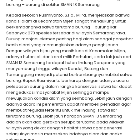
burung – burung di sekitar SMAN 13 Semarang.
Kepala sekolah Rusmiyanto, S.Pd., M.Pd. menjelaskan bahwa
kondisi alam di Kecamatan Mijen sangat mendukung untuk
berkembangnya satwa terutama burung – burung liar.
Sebanyak 270 spesies tersebar di wilayah Semarang raya.
Burung menjadi elemen penting bagi alam sebagai penyebar
benih alami yang memungkinkan adanya penghijauan.
Dengan wilayah hijau yang masih luas di Kecamatan Mijen,
adanya hutan jati dan karet milik Perhutani, serta tak jauh dari
SMAN 13 Semarang terdapat hutan lindung Darupono yang
menyambung hingga wilayah Kendal, Batang dan
Temanggung menjadi potensi berkembangnya habitat satwa
burung. Bapak Rusmiyanto berharap dengan adanya acara
pelepasan burung dalam rangka konservasi satwa liar dapat
mengedukasi masyarakat Mijen sehingga mampu
mewujudkan kondisi alam yang seimbang. Lebih jauh dengan
adanya acara ini pemerintah dapat memberi perhatian agar
membuat regulasi tertentu untuk melindungi satwa liar
terutama burung. Lebih jauh harapan SMAN 13 Semarang
adalah akan ada gerakan serupa terutama pada wilayah –
wilayah yang dekat dengan habitat satwa agar generasi
selanjutnya masih merasakan indahnya alam dan aneka
satwa burung.