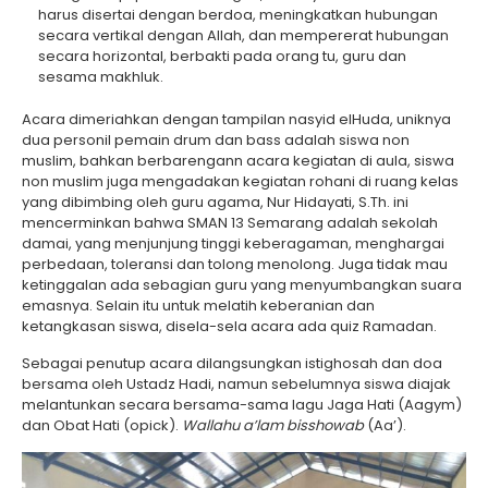
harus disertai dengan berdoa, meningkatkan hubungan
secara vertikal dengan Allah, dan mempererat hubungan
secara horizontal, berbakti pada orang tu, guru dan
sesama makhluk.
Acara dimeriahkan dengan tampilan nasyid elHuda, uniknya
dua personil pemain drum dan bass adalah siswa non
muslim, bahkan berbarengann acara kegiatan di aula, siswa
non muslim juga mengadakan kegiatan rohani di ruang kelas
yang dibimbing oleh guru agama, Nur Hidayati, S.Th. ini
mencerminkan bahwa SMAN 13 Semarang adalah sekolah
damai, yang menjunjung tinggi keberagaman, menghargai
perbedaan, toleransi dan tolong menolong. Juga tidak mau
ketinggalan ada sebagian guru yang menyumbangkan suara
emasnya. Selain itu untuk melatih keberanian dan
ketangkasan siswa, disela-sela acara ada quiz Ramadan.
Sebagai penutup acara dilangsungkan istighosah dan doa
bersama oleh Ustadz Hadi, namun sebelumnya siswa diajak
melantunkan secara bersama-sama lagu Jaga Hati (Aagym)
dan Obat Hati (opick).
Wallahu a’lam bisshowab
(Aa’).