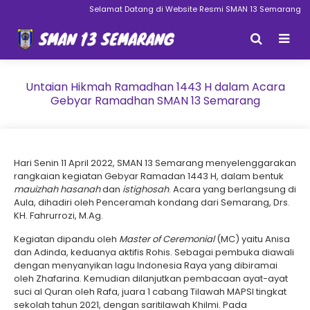
Selamat Datang di Website Resmi SMAN 13 Semarang
Untaian Hikmah Ramadhan 1443 H dalam Acara
Gebyar Ramadhan SMAN 13 Semarang
Hari Senin 11 April 2022, SMAN 13 Semarang menyelenggarakan
rangkaian kegiatan Gebyar Ramadan 1443 H, dalam bentuk
mauizhah hasanah
dan
istighosah
. Acara yang berlangsung di
Aula, dihadiri oleh Penceramah kondang dari Semarang, Drs.
KH. Fahrurrozi, M.Ag.
Kegiatan dipandu oleh
Master of Ceremonial
(MC) yaitu Anisa
dan Adinda, keduanya aktifis Rohis. Sebagai pembuka diawali
dengan menyanyikan lagu Indonesia Raya yang dibiramai
oleh Zhafarina. Kemudian dilanjutkan pembacaan ayat-ayat
suci al Quran oleh Rafa, juara 1 cabang Tilawah MAPSI tingkat
sekolah tahun 2021, dengan saritilawah Khilmi. Pada